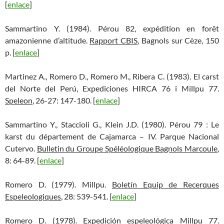
[
enlace
]
Sammartino Y. (1984). Pérou 82, expédition en forêt
amazonienne d’altitude.
Rapport CBIS
, Bagnols sur Cèze, 150
p. [
enlace
]
Martinez A., Romero D., Romero M., Ribera C. (1983). El carst
del Norte del Perú, Expediciones HIRCA 76 i Millpu 77.
Speleon
, 26-27: 147-180. [
enlace
]
Sammartino Y., Staccioli G., Klein J.D. (1980). Pérou 79 : Le
karst du département de Cajamarca – IV. Parque Nacional
Cutervo.
Bulletin du Groupe Spéléologique Bagnols Marcoule
,
8: 64-89. [
enlace
]
Romero D. (1979). Millpu.
Boletín Equip de Recerques
Espeleologiques
, 28: 539-541. [
enlace
]
Romero D. (1978). Expedición espeleológica Millpu 77.