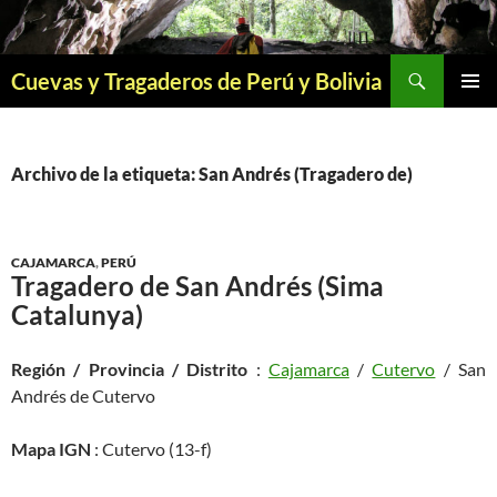
Saltar
al
contenido
Buscar
Cuevas y Tragaderos de Perú y Bolivia
MENÚ
PRINCI
Archivo de la etiqueta: San Andrés (Tragadero de)
CAJAMARCA
,
PERÚ
Tragadero de San Andrés (Sima
Catalunya)
Región / Provincia / Distrito
:
Cajamarca
/
Cutervo
/ San
Andrés de Cutervo
Mapa IGN
: Cutervo (13-f)