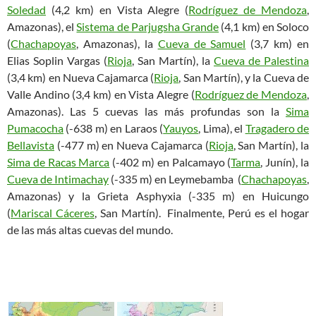
Soledad
(4,2 km) en Vista Alegre (
Rodríguez de Mendoza
,
Amazonas), el
Sistema de Parjugsha Grande
(4,1 km) en Soloco
(
Chachapoyas
, Amazonas), la
Cueva de Samuel
(3,7 km) en
Elias Soplin Vargas (
Rioja
, San Martín), la
Cueva de Palestina
(3,4 km) en Nueva Cajamarca (
Rioja
, San Martín), y la Cueva de
Valle Andino (3,4 km) en Vista Alegre (
Rodríguez de Mendoza
,
Amazonas). Las 5 cuevas las más profundas son la
Sima
Pumacocha
(-638 m) en Laraos (
Yauyos
, Lima), el
Tragadero de
Bellavista
(-477 m) en Nueva Cajamarca (
Rioja
, San Martín), la
Sima de Racas Marca
(-402 m) en Palcamayo (
Tarma
, Junín), la
Cueva de Intimachay
(-335 m) en Leymebamba (
Chachapoyas
,
Amazonas) y la Grieta Asphyxia (-335 m) en Huicungo
(
Mariscal Cáceres
, San Martín).
Finalmente,
Perú
es el hogar
de
las más altas
cuevas del
mundo.