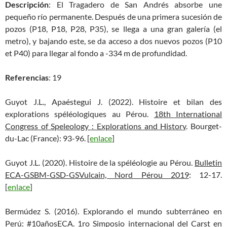
Descripción
: El Tragadero de San Andrés absorbe une
pequeño río permanente. Después de una primera sucesión de
pozos (P18, P18, P28, P35), se llega a una gran galería (el
metro), y bajando este, se da acceso a dos nuevos pozos (P10
et P40) para llegar al fondo a -334 m de profundidad.
Referencias
: 19
Guyot J.L., Apaéstegui J. (2022). Histoire et bilan des
explorations spéléologiques au Pérou.
18th International
Congress of Speleology : Explorations and History
. Bourget-
du-Lac (France): 93-96. [
enlace
]
Guyot J.L. (2020). Histoire de la spéléologie au Pérou.
Bulletin
ECA-GSBM-GSD-GSVulcain, Nord Pérou 2019
: 12-17.
[
enlace
]
Bermúdez S. (2016). Explorando el mundo subterráneo en
Perú: #10añosECA.
1ro Simposio internacional del Carst en