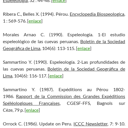
Espeleología
, 32 : 44-48. [
enlace
]
Ribera C., Belles X. (1994). Pérou.
Encyclopedia Biospeologica
,
1 : 569-576. [
enlace
]
Morales Arnao C. (1990). Espeleología. 1-El estudio
espeleológico de las cuevas peruanas.
Boletín de la Sociedad
Geográfica de Lima
, 104(6): 113-115. [
enlace
]
Sammartino Y. (1990). Espeleología. 2-Las profundidades de
las cuevas peruanas.
Boletín de la Sociedad Geográfica de
Lima
, 104(6): 116-117. [
enlace
]
Sammartino Y. (1987). Expéditions au Pérou 1802-
1986.
Rapport de la Commission des Grandes Expéditions
Spéléologiques Françaises
, CGESF-FFS, Bagnols sur
Cèze, 79 p. [
enlace
]
Orrock C. (1986). Update on Peru.
ICCC Newsletter
, 7: 9-10.