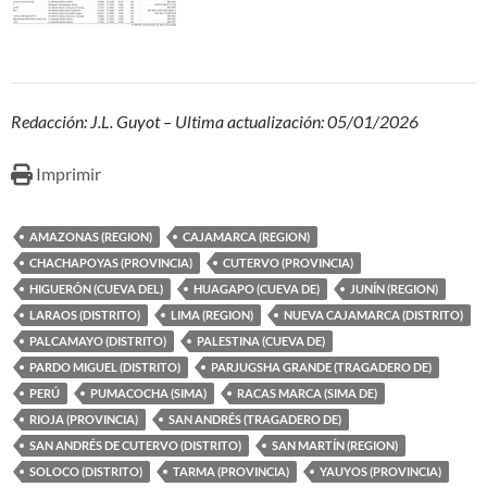
Redacción: J.L. Guyot – Ultima actualización: 05/01/2026
Imprimir
AMAZONAS (REGION)
CAJAMARCA (REGION)
CHACHAPOYAS (PROVINCIA)
CUTERVO (PROVINCIA)
HIGUERÓN (CUEVA DEL)
HUAGAPO (CUEVA DE)
JUNÍN (REGION)
LARAOS (DISTRITO)
LIMA (REGION)
NUEVA CAJAMARCA (DISTRITO)
PALCAMAYO (DISTRITO)
PALESTINA (CUEVA DE)
PARDO MIGUEL (DISTRITO)
PARJUGSHA GRANDE (TRAGADERO DE)
PERÚ
PUMACOCHA (SIMA)
RACAS MARCA (SIMA DE)
RIOJA (PROVINCIA)
SAN ANDRÉS (TRAGADERO DE)
SAN ANDRÉS DE CUTERVO (DISTRITO)
SAN MARTÍN (REGION)
SOLOCO (DISTRITO)
TARMA (PROVINCIA)
YAUYOS (PROVINCIA)