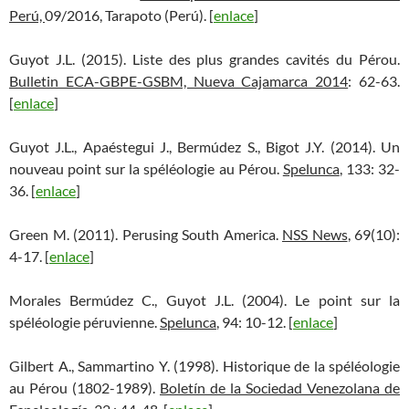
Perú,
09/2016, Tarapoto (Perú). [
enlace
]
Guyot J.L. (2015). Liste des plus grandes cavités du Pérou.
Bulletin ECA-GBPE-GSBM, Nueva Cajamarca 2014
: 62-63.
[
enlace
]
Guyot J.L., Apaéstegui J., Bermúdez S., Bigot J.Y. (2014). Un
nouveau point sur la spéléologie au Pérou.
Spelunca
, 133: 32-
36. [
enlace
]
Green M. (2011). Perusing South America.
NSS News
, 69(10):
4-17. [
enlace
]
Morales Bermúdez C., Guyot J.L. (2004). Le point sur la
spéléologie péruvienne.
Spelunca
, 94: 10-12. [
enlace
]
Gilbert A., Sammartino Y. (1998). Historique de la spéléologie
au Pérou (1802-1989).
Boletín de la Sociedad Venezolana de