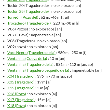
Toclón 20 (Tragadero de) : no explorado [an]
Toclón 28 (Tragadero de)
: no explorado [ao]
Torreón (Pozo del)
: 62 m, -46 m [f, aj]
Trocadero (Tragadero del)
: 220 m, -98 m [i]
V06 (Pozos) : no explorados [an]
V07 (Cueva) : impenetrable [an]
V08 (Tragadero) : no explorado [an]
V09 (pozo) : no explorado [an]
Vaca Negra (Tragadero de la)
: 980 m, -250 m [f]
Ventanilla (Cueva de la)
: 10 m [an]
Ventanilla (Tragadero de la)
: 831 m, -112 m [an, ap]
Ventanilla (Tragadero pequeño de la)
: impenetrable [an]
X04 (Tragadero)
: 396 m, -70 m [ao, ap]
X05 (Tragadero)
: 19 m [aj]
X15 (Tragadero)
: 3 m [aj]
X16 (Pozo)
: no explorado [aj]
X17 (Tragadero)
: 15 m [aj]
X18 (Pozo)
: no explorado [aj]