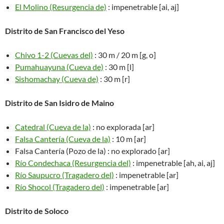
El Molino (Resurgencia de)
: impenetrable [ai, aj]
Distrito de San Francisco del Yeso
Chivo 1-2 (Cuevas del)
: 30 m / 20 m [g, o]
Pumahuayuna (Cueva de)
: 30 m [l]
Sishomachay (Cueva de)
: 30 m [r]
Distrito de San Isidro de Maino
Catedral (Cueva de la)
: no explorada [ar]
Falsa Cantería (Cueva de la)
: 10 m [ar]
Falsa Cantería (Pozo de la) : no explorado [ar]
Río Condechaca (Resurgencia del)
: impenetrable [ah, ai, aj]
Río Saupucro (Tragadero del)
: impenetrable [ar]
Río Shocol (Tragadero del)
: impenetrable [ar]
Distrito de Soloco