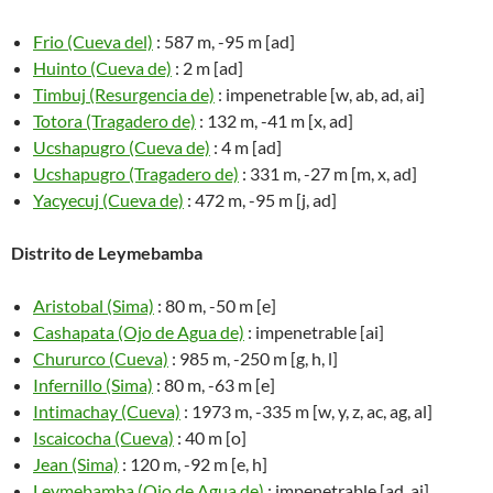
Frio (Cueva del)
: 587 m, -95 m [ad]
Huinto (Cueva de)
: 2 m [ad]
Timbuj (Resurgencia de)
: impenetrable [w, ab, ad, ai]
Totora (Tragadero de)
: 132 m, -41 m [x, ad]
Ucshapugro (Cueva de)
: 4 m [ad]
Ucshapugro (Tragadero de)
: 331 m, -27 m [m, x, ad]
Yacyecuj (Cueva de)
: 472 m, -95 m [j, ad]
Distrito de Leymebamba
Aristobal (Sima)
: 80 m, -50 m [e]
Cashapata (Ojo de Agua de)
: impenetrable [ai]
Chururco (Cueva)
: 985 m, -250 m [g, h, l]
Infernillo (Sima)
: 80 m, -63 m [e]
Intimachay (Cueva)
: 1973 m, -335 m [w, y, z, ac, ag, al]
Iscaicocha (Cueva)
: 40 m [o]
Jean (Sima)
: 120 m, -92 m [e, h]
Leymebamba (Ojo de Agua de)
: impenetrable [ad, ai]