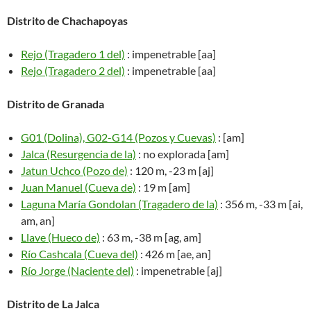
Distrito de Chachapoyas
Rejo (Tragadero 1 del)
: impenetrable [aa]
Rejo (Tragadero 2 del)
: impenetrable [aa]
Distrito de Granada
G01 (Dolina), G02-G14 (Pozos y Cuevas)
: [am]
Jalca (Resurgencia de la)
: no explorada [am]
Jatun Uchco (Pozo de)
: 120 m, -23 m [aj]
Juan Manuel (Cueva de)
: 19 m [am]
Laguna María Gondolan (Tragadero de la)
: 356 m, -33 m [ai,
am, an]
Llave (Hueco de)
: 63 m, -38 m [ag, am]
Río Cashcala (Cueva del)
: 426 m [ae, an]
Río Jorge (Naciente del)
: impenetrable [aj]
Distrito de La Jalca