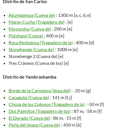
Distrito de San Carlos
Atumpampa (Cueva de)
: 1300 m [a, c, d, e]
Maray Cucho (Tragadero de)
: [e]
Muyucsha (Cueva de)
: 200 m [e]
Potshard (Cueva) :
400 m [e]
Roca Resbalosa (Tragadero de la)
: 400 m [d]
Stonehenge (Cueva de)
: 1000 m [e]
Stonehenge 2 (Cueva de) [e]
Tres Cráneos (Cueva de los) [e]
Distrito de Yambrasbamba
Borde de la Carretera (Sima del)
: -20 m [g]
Cacaguta (Cueva de)
: 141 m [f, j]
Choza de los Colonos (Tragadero de la)
: -50 m [f]
Dos Palmitos (Tragadero de los)
: 87 m, -58 m [f]
El Dorado (Cueva de)
: 86 m, -15 m [f]
Perla del Imaza (Cueva de)
: 450 m [­k]