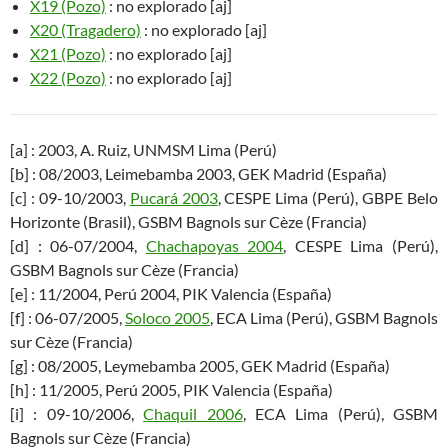
X19 (Pozo)
: no explorado [aj]
X20 (Tragadero)
: no explorado [aj]
X21 (Pozo)
: no explorado [aj]
X22 (Pozo)
: no explorado [aj]
[a] : 2003, A. Ruiz, UNMSM Lima (Perú)
[b] : 08/2003, Leimebamba 2003, GEK Madrid (España)
[c] : 09-10/2003,
Pucará 2003
, CESPE Lima (Perú), GBPE Belo
Horizonte (Brasil), GSBM Bagnols sur Cèze (Francia)
[d] : 06-07/2004,
Chachapoyas 2004
, CESPE Lima (Perú),
GSBM Bagnols sur Cèze (Francia)
[e] : 11/2004, Perú 2004, PIK Valencia (España)
[f] : 06-07/2005,
Soloco 2005
, ECA Lima (Perú), GSBM Bagnols
sur Cèze (Francia)
[g] : 08/2005, Leymebamba 2005, GEK Madrid (España)
[h] : 11/2005, Perú 2005, PIK Valencia (España)
[i] : 09-10/2006,
Chaquil 2006
, ECA Lima (Perú), GSBM
Bagnols sur Cèze (Francia)