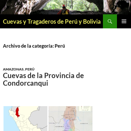
Saltar
al
contenido
Buscar
Cuevas y Tragaderos de Perú y Bolivia
MENÚ
PRINCI
Archivo de la categoría: Perú
AMAZONAS
,
PERÚ
Cuevas de la Provincia de
Condorcanqui