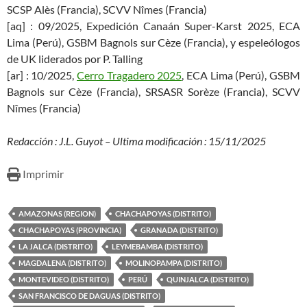
SCSP Alès (Francia), SCVV Nîmes (Francia)
[aq] : 09/2025, Expedición Canaán Super-Karst 2025, ECA
Lima (Perú), GSBM Bagnols sur Cèze (Francia), y espeleólogos
de UK liderados por P. Talling
[ar] : 10/2025,
Cerro Tragadero 2025
, ECA Lima (Perú), GSBM
Bagnols sur Cèze (Francia), SRSASR Sorèze (Francia), SCVV
Nîmes (Francia)
Redacción : J.L. Guyot – Ultima modificación : 15/11/2025
Imprimir
AMAZONAS (REGION)
CHACHAPOYAS (DISTRITO)
CHACHAPOYAS (PROVINCIA)
GRANADA (DISTRITO)
LA JALCA (DISTRITO)
LEYMEBAMBA (DISTRITO)
MAGDALENA (DISTRITO)
MOLINOPAMPA (DISTRITO)
MONTEVIDEO (DISTRITO)
PERÚ
QUINJALCA (DISTRITO)
SAN FRANCISCO DE DAGUAS (DISTRITO)