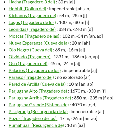
Hacha (Tragadero 3 del)
: 30 m [aj]
Hobbit (Dolina del)
: impenetrable [ah, an]
Kichanos (Tragadero de)
: 54 m, -28 m [j]
Lagos (Tragadero de los)
: 100 m, -80 m [i]
Leonidas (Tragadero de)
: 834 m, -240 m [d]
Moscas (Tragadero de las)
: 102 m, -54 m [an, ao]
Nueva Esperanza (Cueva de la)
: 20 m [ah]
Ojo Negro (Cueva del)
: 69 m, -16 m [aj]
Olvidado (Tragadero)
: 1331 m, -186 m [ao, ap]
Oso (Tragadero del)
: 45 m, -24 m [aj]
Palacios (Tragadero de los)
: impenetrable [aj]
Paraíso (Tragadero del)
: no explorado [ar]
Pared de Arcilla (Cueva de la)
: 10 m [an, ap]
Parjugsha Alto (Tragadero de)
: 1670 m, -330 m [f]
Parjugsha Arriba (Tragadero de)
: 850 m, -235 m [f, ap]
Parjugsha Grande (Sistema de)
: 4070 m [c, d]
Piscigranja (Resurgencia de la)
: impenetrable [aj]
Pozos (Tragadero de los)
: 47 m, -26 m [an, ao]
Pumahuasi (Resurgencia de)
: 10 m [aa]