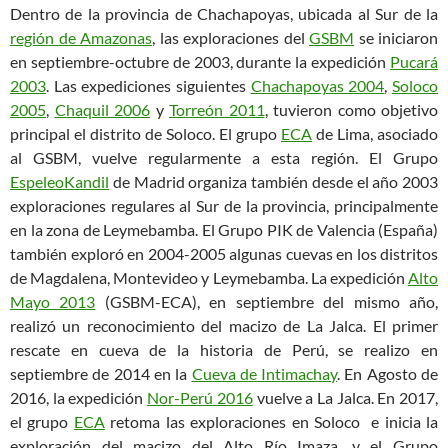
Dentro de la provincia de Chachapoyas, ubicada al Sur de la
región de Amazonas
, las exploraciones del
GSBM
se iniciaron
en septiembre-octubre de 2003, durante la expedición
Pucará
2003
. Las expediciones siguientes
Chachapoyas 2004
,
Soloco
2005
,
Chaquil 2006
y
Torreón 2011
, tuvieron como objetivo
principal el distrito de Soloco. El grupo
ECA
de Lima, asociado
al GSBM, vuelve regularmente a esta región. El Grupo
EspeleoKandil
de Madrid organiza también desde el año 2003
exploraciones regulares al Sur de la provincia, principalmente
en la zona de Leymebamba. El Grupo PIK de Valencia (España)
también exploró en 2004-2005 algunas cuevas en los distritos
de Magdalena, Montevideo y Leymebamba. La expedición
Alto
Mayo 2013
(GSBM-ECA), en septiembre del mismo año,
realizó un reconocimiento del macizo de La Jalca. El primer
rescate en cueva de la historia de Perú, se realizo en
septiembre de 2014 en la
Cueva de Intimachay
. En Agosto de
2016, la expedición
Nor-Perú 2016
vuelve a La Jalca. En 2017,
el grupo
ECA
retoma las exploraciones en Soloco e inicia la
exploración del macizo del Alto Río Imaza, y el Grupo