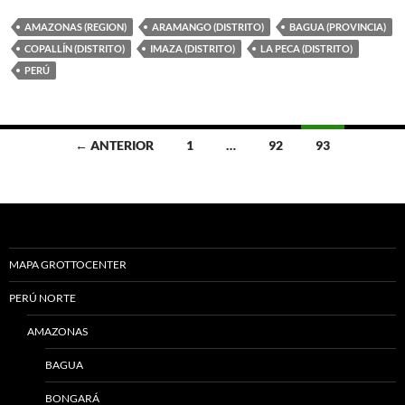
AMAZONAS (REGION)
ARAMANGO (DISTRITO)
BAGUA (PROVINCIA)
COPALLÍN (DISTRITO)
IMAZA (DISTRITO)
LA PECA (DISTRITO)
PERÚ
Ir
← ANTERIOR
1
…
92
93
a
las
entradas
MAPA GROTTOCENTER
PERÚ NORTE
AMAZONAS
BAGUA
BONGARÁ