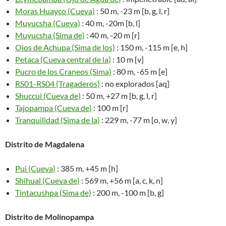
Moras Huayco (Cueva)
: 50 m, -23 m [b, g, l, r]
Muyucsha (Cueva)
: 40 m, -20m [b, l]
Muyucsha (Sima de)
: 40 m, -20 m [r]
Ojos de Achupa (Sima de los)
: 150 m, -115 m [e, h]
Petaca (Cueva central de la)
: 10 m [v]
Pucro de los Craneos (Sima)
: 80 m, -65 m [e]
RS01-RS04 (Tragaderos)
: no explorados [aq]
Shuccui (Cueva de)
: 50 m, +27 m [b, g, l, r]
Tajopampa (Cueva de)
: 100 m [r]
Tranquilidad (Sima de la)
: 229 m, -77 m [o, w, y]
Distrito de Magdalena
Pui (Cueva)
: 385 m, +45 m [h]
Shihual (Cueva de)
: 569 m, +56 m [a, c, k, n]
Tintacushpa (Sima de)
: 200 m, -100 m [b, g]
Distrito de Molinopampa