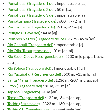
Pumahuasi (Tragadero 1 de)
: impenetrable [aa]
Pumahuasi (Tragadero 2 de)
: 50 m [aa]
Pumahuasi (Tragadero 3 de)
: impenetrable [aa]
Pumatushuna (Tragadero de)
: 680 m, -72 m [i]
Purum Llacta (Tragadero de)
: 68 m, -27 m [s]
Refugio (Cueva del)
: 44 m [aj]
Rellenos Negros (Tragadero de los)
: 87 m, -46 m [ao]
Río Chaquil (Tragadero del)
: impenetrable [c]
Río Olia (Resurgencia del)
: 20 m [ah, ai]
Río Seco (Cueva Resurgencia del)
: 2200 m [c, p, q, s, t, u, w,
ai, ar]
Río Soloco (Tragadero del)
: impenetrable [f, aj]
Río Yacuñahui (Resurgencia del)
: 500 m, +15 m [i, j, s]
Santa María (Tragadero de)
: 1236 m, -207 m [c, ao, ap]
Sifón (Tragadero del)
: 80 m, -23 m [aj]
Tapado (Tragadero)
: -6 m [ah]
Temor (Tragadero del)
: 122 m, -84 m [an, ap]
Toclón (Sistema de)
: 2323 m, -180 m [an, ap]
Toclón 08 (Tragadero de)
: impenetrable [an]