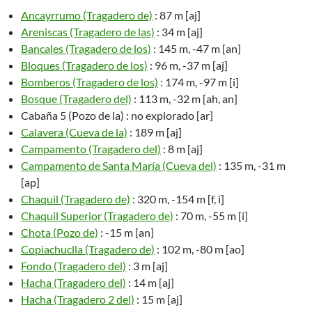
Ancayrrumo (Tragadero de)
: 87 m [aj]
Areniscas (Tragadero de las)
: 34 m [aj]
Bancales (Tragadero de los)
: 145 m, -47 m [an]
Bloques (Tragadero de los)
: 96 m, -37 m [aj]
Bomberos (Tragadero de los)
: 174 m, -97 m [i]
Bosque (Tragadero del)
: 113 m, -32 m [ah, an]
Cabaña 5 (Pozo de la) : no explorado [ar]
Calavera (Cueva de la)
: 189 m [aj]
Campamento (Tragadero del)
: 8 m [aj]
Campamento de Santa María (Cueva del)
: 135 m, -31 m
[ap]
Chaquil (Tragadero de)
: 320 m, -154 m [f, i]
Chaquil Superior (Tragadero de)
: 70 m, -55 m [i]
Chota (Pozo de)
: -15 m [an]
Copiachuclla (Tragadero de)
: 102 m, -80 m [ao]
Fondo (Tragadero del)
: 3 m [aj]
Hacha (Tragadero del)
: 14 m [aj]
Hacha (Tragadero 2 del)
: 15 m [aj]